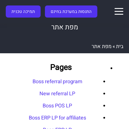
התנסות במערכת בחינם
תמיכה טכנית
מפת אתר
בית
»
מפת אתר
Pages
Boss referral program
New referral LP
Boss POS LP
Boss ERP LP for affiliates