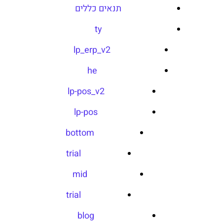
תנאים כללים
ty
lp_erp_v2
he
lp-pos_v2
lp-pos
bottom
trial
mid
trial
blog