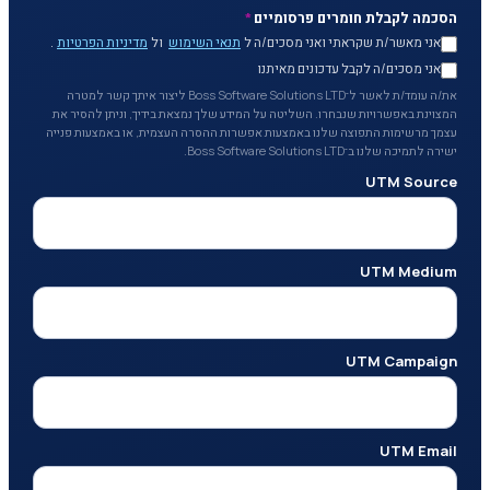
הסכמה לקבלת חומרים פרסומיים
*
אני מאשר/ת שקראתי ואני מסכים/ה ל
תנאי השימוש
ול
מדיניות הפרטיות
.
אני מסכים/ה לקבל עדכונים מאיתנו
את/ה עומד/ת לאשר ל־Boss Software Solutions LTD ליצור איתך קשר למטרה
המצוינת באפשרויות שנבחרו. השליטה על המידע שלך נמצאת בידיך, וניתן להסיר את
עצמך מרשימות התפוצה שלנו באמצעות אפשרות ההסרה העצמית, או באמצעות פנייה
ישירה לתמיכה שלנו ב־Boss Software Solutions LTD.
UTM Source
UTM Medium
UTM Campaign
UTM Email