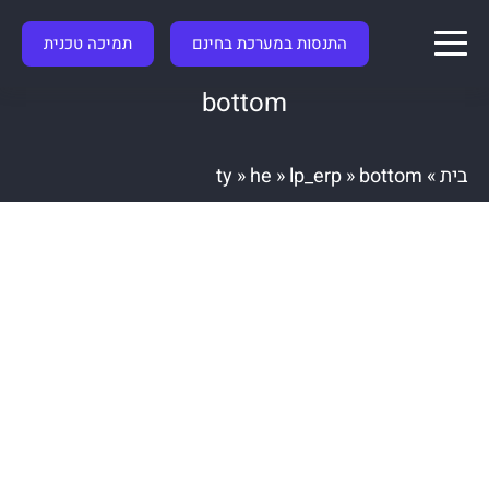
התנסות במערכת בחינם
תמיכה טכנית
bottom
בית
»
bottom
»
lp_erp
»
he
»
ty