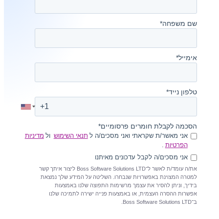
 משפחה
*
ייל
*
ון נייד
*
מה לקבלת חומרים פרסומיים
*
אני מאשר/ת שקראתי ואני מסכים/ה ל
תנאי השימוש
ול
מדיניות
הפרטיות
.
אני מסכים/ה לקבל עדכונים מאיתנו
את/ה עומד/ת לאשר ל־Boss Software Solutions LTD ליצור איתך קשר
רה המצוינת באפשרויות שנבחרו. השליטה על המידע שלך נמצאת
יך, וניתן להסיר את עצמך מרשימות התפוצה שלנו באמצעות
רות ההסרה העצמית, או באמצעות פנייה ישירה לתמיכה שלנו