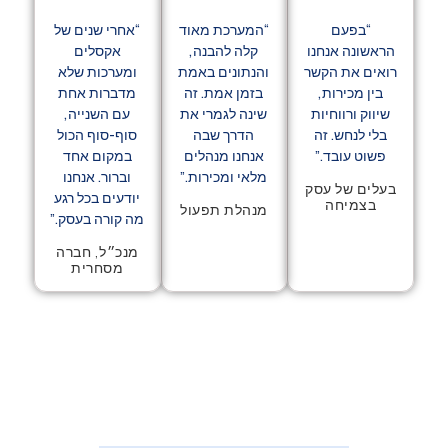
“בפעם
“המערכת מאוד
“אחרי שנים של
ראשונה אנחנו
קלה להבנה,
אקסלים
אים את הקשר
והנתונים באמת
ומערכות שלא
בין מכירות,
בזמן אמת. זה
מדברות אחת
יווק ורווחיות
שינה לגמרי את
עם השנייה,
בלי לנחש. זה
הדרך שבה
סוף-סוף הכול
פשוט עובד.”
אנחנו מנהלים
במקום אחד
מלאי ומכירות.”
וברור. אנחנו
לים של עסק
יודעים בכל רגע
בצמיחה
מנהלת תפעול
מה קורה בעסק.”
מנכ״ל, חברה
מסחרית